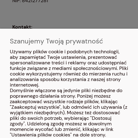
NIP: 8421277281
Kontakt:
Jesteśmy dostępni, aby Ci pomóc i odpowiedzieć
na wszelkie pytania.
Szanujemy Twoją prywatność
Infolinia (od poniedziałku do piątku, w godzinach
Używamy plików cookie i podobnych technologii,
8:00-16:00): +48 695309123
aby zapamiętać Twoje ustawienia, prezentować
Adres e-mail:epp.haftakcesoria@gmail.com
spersonalizowane treści i reklamy oraz udostępniać
funkcje związane z mediami społecznościowymi. Pliki
cookie wykorzystujemy również do mierzenia ruchu i
analizowania sposobu korzystania z naszej strony
internetowej.
Domyślnie włączone są jedynie pliki niezbędne do
poprawnego działania strony. Poniżej możesz
zaakceptować wszystkie rodzaje plików, klikając
"Zaakceptuj wszystkie", lub odmówić ich używania (z
wyjątkiem niezbędnych). Możesz też dostosować
pliki do swoich potrzeb, wybierając "Dostosuj
zgody". Udzieloną zgodę możesz w dowolnym
momencie wycofać lub zmienić, klikając w link
"Ustawienia plików cookies" na dole strony.