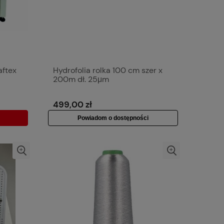
aftex
Hydrofolia rolka 100 cm szer x
200m dł. 25μm
499,00 zł
Powiadom o dostępności