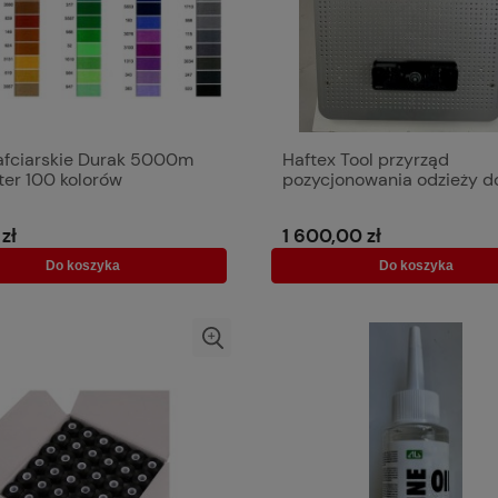
hafciarskie Durak 5000m
Haftex Tool przyrząd
ter 100 kolorów
pozycjonowania odzieży d
tamborków magnetycznyc
zł
1 600,00 zł
Do koszyka
Do koszyka