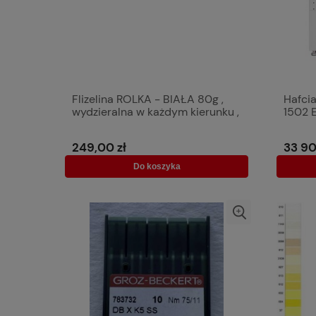
Flizelina ROLKA - BIAŁA 80g ,
Hafci
wydzieralna w każdym kierunku ,
1502 
90 cm szer - 100 m dł.
249,00 zł
33 90
Do koszyka