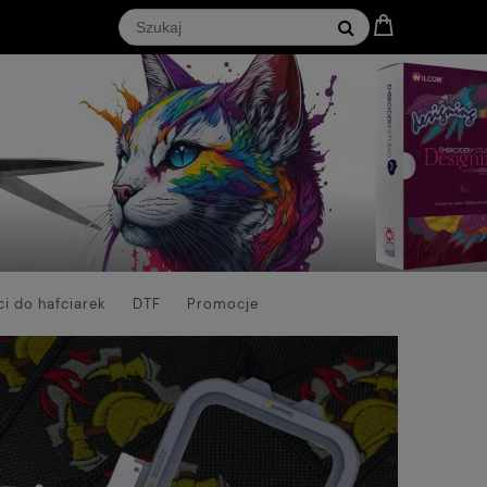
i do hafciarek
DTF
Promocje