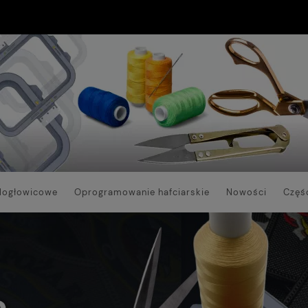
elogłowicowe
Oprogramowanie hafciarskie
Nowości
Częśc