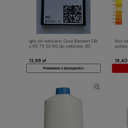
Igły do hafciarki Groz Beckert DB
Nici 
x K5 75 SS RG do cekinów, 3D
polies
12,99 zł
18,40 
Powiadom o dostępności